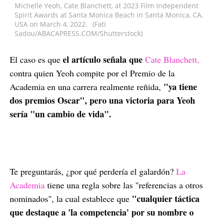
Michelle Yeoh, Cate Blanchett, at 2023 Film Independent
Spirit Awards at Santa Monica Beach in Santa Monica, CA,
USA on March 4, 2022.
(Fati
Sadou/ABACAPRESS.COM/Shutterstock)
el artículo señala que
El caso es que
Cate Blanchett,
contra quien Yeoh compite por el Premio de la
"ya tiene
Academia en una carrera realmente reñida,
dos premios Oscar", pero una victoria para Yeoh
sería "un cambio de vida".
Te preguntarás, ¿por qué perdería el galardón?
La
Academia
tiene una regla sobre las "referencias a otros
"cualquier táctica
nominados", la cual establece que
que destaque a 'la competencia' por su nombre o