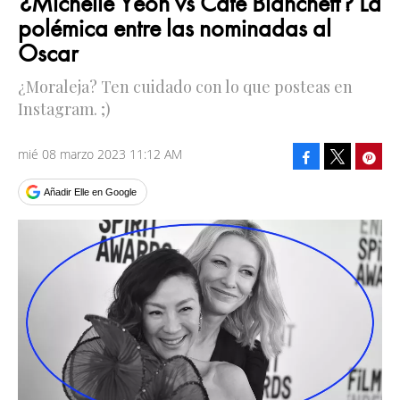
¿Michelle Yeoh vs Cate Blanchett? La
polémica entre las nominadas al
Oscar
¿Moraleja? Ten cuidado con lo que posteas en
Instagram. ;)
mié 08 marzo 2023 11:12 AM
Facebook
Pinte
Tweet
Añadir Elle en Google