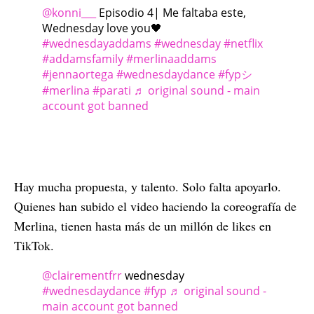
@konni___
Episodio 4| Me faltaba este,
Wednesday love you🖤
#wednesdayaddams
#wednesday
#netflix
#addamsfamily
#merlinaaddams
#jennaortega
#wednesdaydance
#fypシ
#merlina
#parati
♬ original sound - main
account got banned
Hay mucha propuesta, y talento. Solo falta apoyarlo.
Quienes han subido el video haciendo la coreografía de
Merlina, tienen hasta más de un millón de likes en
TikTok.
@clairementfrr
wednesday
#wednesdaydance
#fyp
♬ original sound -
main account got banned