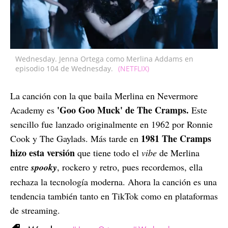
Wednesday. Jenna Ortega como Merlina Addams en
episodio 104 de Wednesday.
(NETFLIX)
La canción con la que baila Merlina en Nevermore
'Goo Goo Muck' de The Cramps.
Academy es
Este
sencillo fue lanzado originalmente en 1962 por Ronnie
1981 The Cramps
Cook y The Gaylads. Más tarde en
hizo esta versión
que tiene todo el
vibe
de Merlina
entre
spooky
, rockero y retro, pues recordemos, ella
rechaza la tecnología moderna. Ahora la canción es una
tendencia también tanto en TikTok como en plataformas
de streaming.