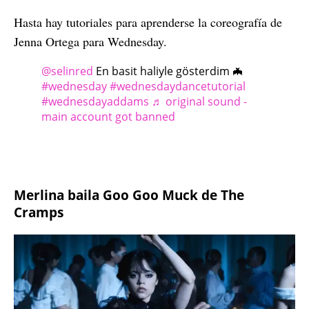
Hasta hay tutoriales para aprenderse la coreografía de
Jenna Ortega para Wednesday.
@selinred
En basit haliyle gösterdim 🦇
#wednesday
#wednesdaydancetutorial
#wednesdayaddams
♬ original sound -
main account got banned
Merlina baila Goo Goo Muck de The
Cramps