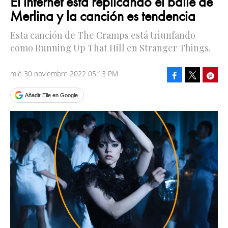
El internet está replicando el baile de
Merlina y la canción es tendencia
Esta canción de The Cramps está triunfando
como Running Up That Hill en Stranger Things.
mié 30 noviembre 2022 05:13 PM
Facebook
Pinte
Tweet
Añadir Elle en Google