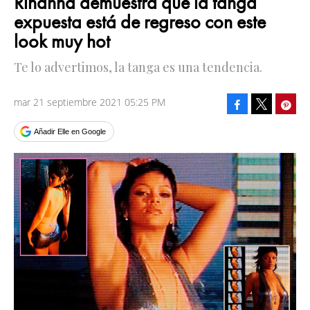
Rihanna demuestra que la tanga
expuesta está de regreso con este
look muy hot
Te lo advertimos, la tanga es una tendencia.
mar 21 septiembre 2021 05:25 PM
Facebook
Pinte
Tweet
Añadir Elle en Google