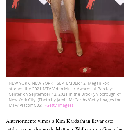
NEW YORK, NEW YORK - SEPTEMBER 12: Megan Fox
attends the 2021 MTV Video Music Awards at Barclays
Center on September 12, 2021 in the Brooklyn borough of
New York City. (Photo by Jamie McCarthy/Getty Images for
MTV/ ViacomCBS)
(Getty Images)
Anteriormente vimos a Kim Kardashian llevar este
estilo con un diseño de Matthew Williams en Givenchy.