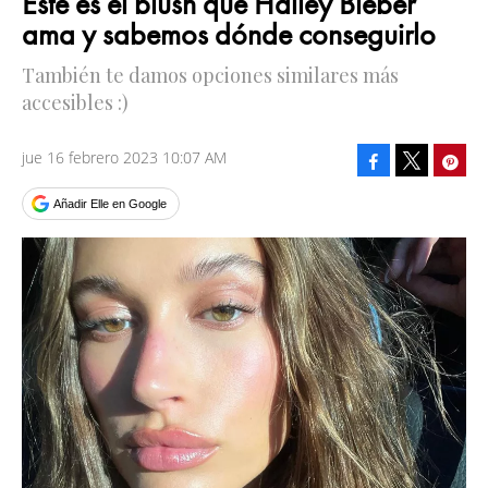
Este es el blush que Hailey Bieber
ama y sabemos dónde conseguirlo
También te damos opciones similares más
accesibles :)
jue 16 febrero 2023 10:07 AM
Facebook
Pinte
Tweet
Añadir Elle en Google