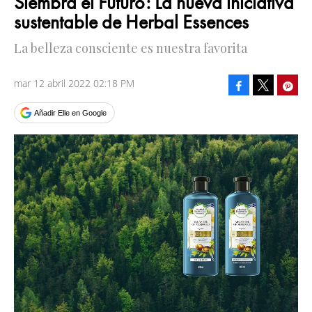
Siembra el Futuro: La nueva iniciativa
sustentable de Herbal Essences
La belleza consciente es nuestra favorita
mar 12 abril 2022 02:18 PM
Facebook
Pinte
Tweet
Añadir Elle en Google