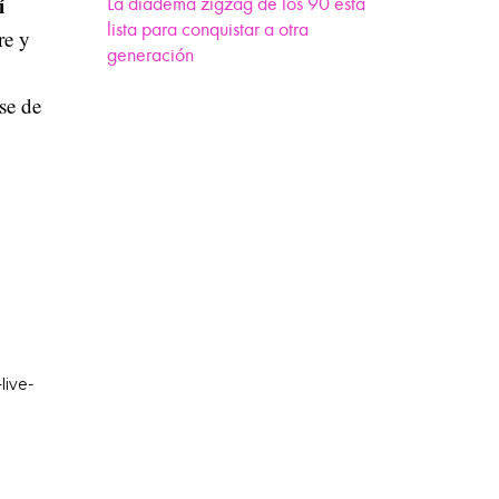
í
La diadema zigzag de los 90 está
lista para conquistar a otra
re y
generación
se de