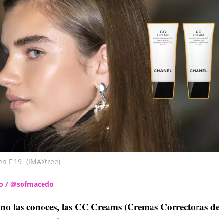
en F'19
(IMAXtree)
do / @sofmacedo
 no las conoces, las CC Creams (Cremas Correctoras d