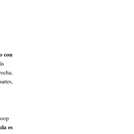
to con
ás
rocha.
artes,
goop
la es