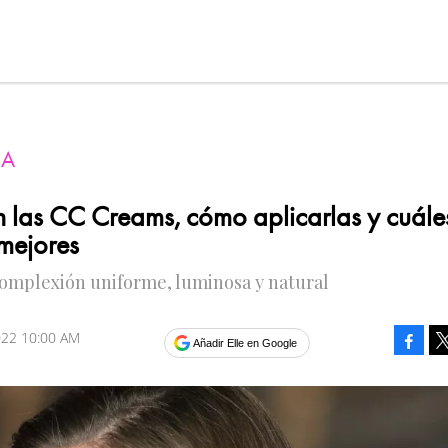
ZA
 las CC Creams, cómo aplicarlas y cuále
 mejores
complexión uniforme, luminosa y natural
2022 10:00 AM
Faceb
Añadir Elle en Google