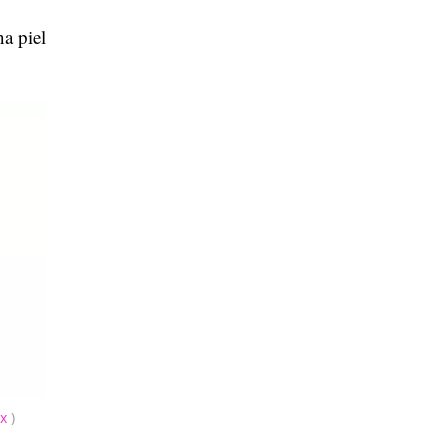
a piel
x
)