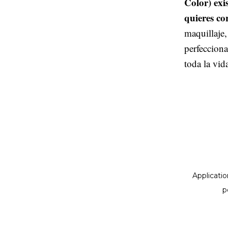
Color) exi
quieres co
maquillaje,
perfeccion
toda la vid