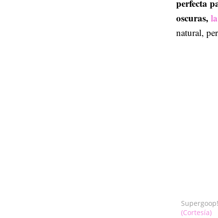
perfecta p
oscuras,
l
natural, pe
Supergoop!
(Cortesía)