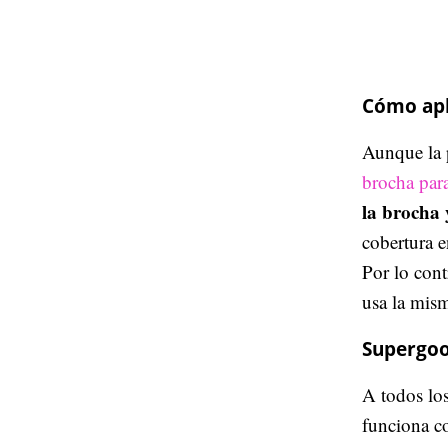
Cómo apl
Aunque la p
brocha para
la brocha 
cobertura e
Por lo cont
usa la mis
Supergoo
A todos lo
funciona c