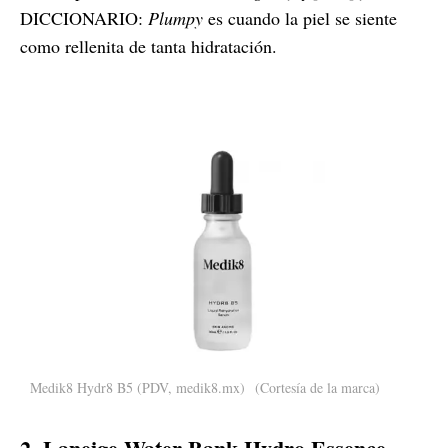
DICCIONARIO:
Plumpy
es cuando la piel se siente
como rellenita de tanta hidratación.
Medik8 Hydr8 B5 (PDV, medik8.mx)
(Cortesía de la marca)