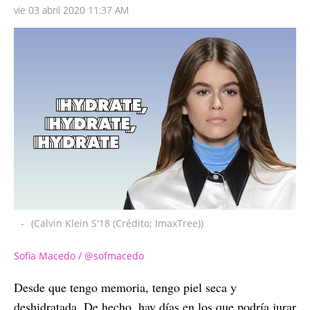
vie 03 abril 2020 11:37 AM
-
(Calvin Klein S'18 (Crédito; ImaxTree))
Sofia Macedo / @sofmacedo
Desde que tengo memoria, tengo piel seca y
deshidratada. De hecho, hay días en los que podría jurar