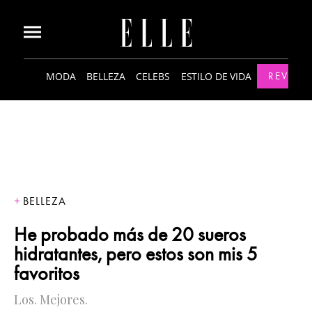
MODA
BELLEZA
CELEBS
ESTILO DE VIDA
REVISTA
BELLEZA
He probado más de 20 sueros
hidratantes, pero estos son mis 5
favoritos
Los. Mejores.