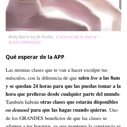
Body Barre by JB Studio
(Cortesía de la marca /
ALANCARRANZA)
Qué esperar de la APP
Las mismas clases que te van a hacer esculpir tus
salen
a las 8am
músculos, con la diferencia de que
live
y se quedan 24 horas para que las puedas tomar a la
hora que prefieras desde cualquier parte del mundo
.
otras clases que estarán disponibles
También habrán
para que las hagas cuando quieras
on demand
. Uno
de los GRANDES beneficios de que las clases se
adapten a tus horarios, es que mantener la constancia se