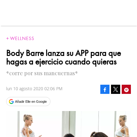
WELLNESS
Body Barre lanza su APP para que
hagas a ejercicio cuando quieras
*corre por sus mancuernas*
lun 10 agosto 2020 02:06 PM
Facebook
Pinte
Tweet
Añadir Elle en Google