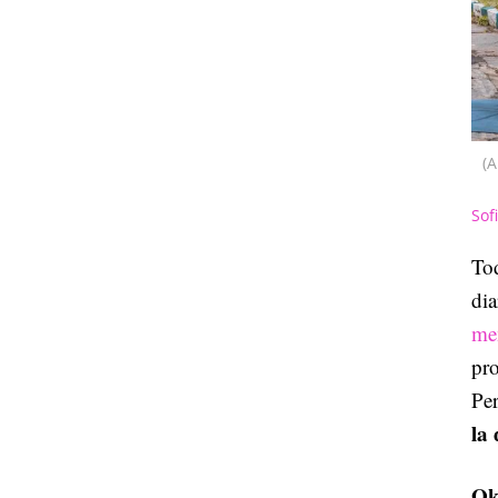
(
Sof
Tod
dia
men
pro
Per
la
Ok