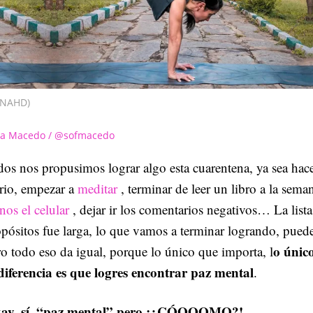
ANAHD)
ia Macedo / @sofmacedo
os nos propusimos lograr algo esta cuarentena, ya sea hace
rio, empezar a
meditar
, terminar de leer un libro a la sema
os el celular
, dejar ir los comentarios negativos… La lista
pósitos fue larga, lo que vamos a terminar logrando, pued
o únic
o todo eso da igual, porque lo único que importa, l
 diferencia es que logres encontrar paz mental
.
ay, sí, “paz mental” pero ¡¿CÓOOOMO?!