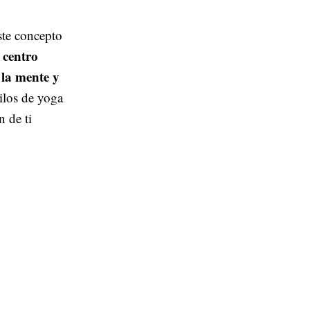
ste concepto
 centro
 la mente y
tilos de yoga
n de ti