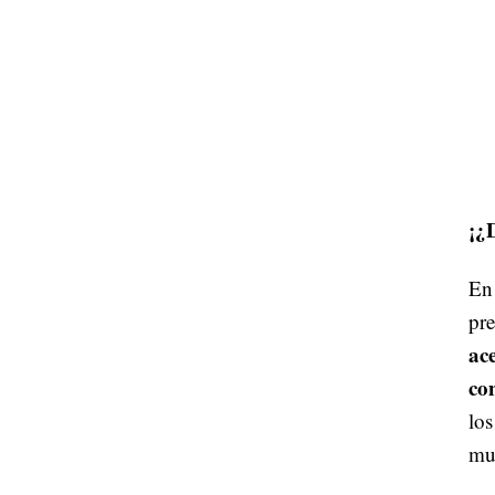
¡
En 
pre
ac
co
los
mu