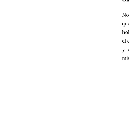
No 
qu
hol
el 
y t
mis