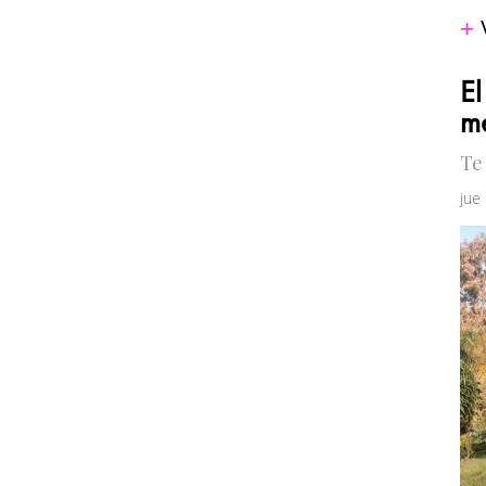
El
me
Te
jue