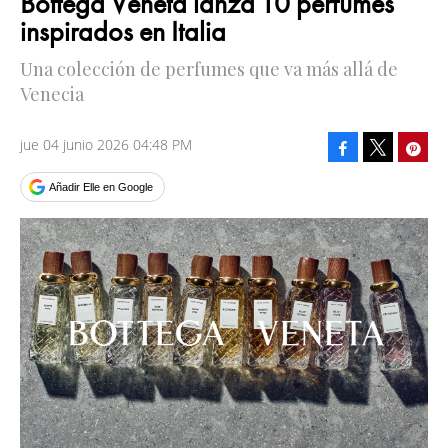
Bottega Veneta lanza 10 perfumes
inspirados en Italia
Una colección de perfumes que va más allá de
Venecia
jue 04 junio 2026 04:48 PM
Facebook
Pinte
Tweet
Añadir Elle en Google