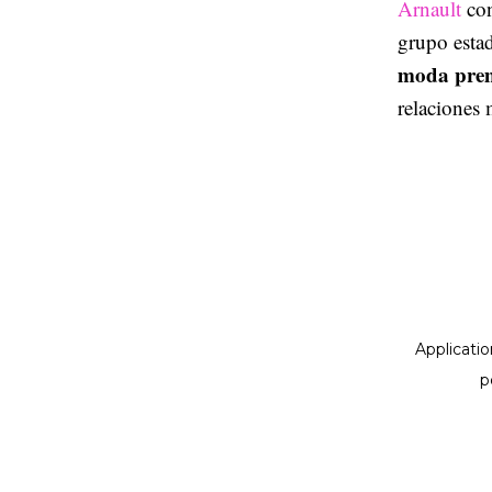
Arnault
co
grupo esta
moda pre
relaciones