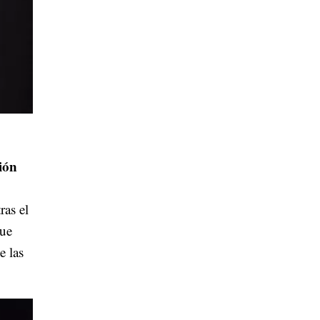
ción
ras el
que
e las