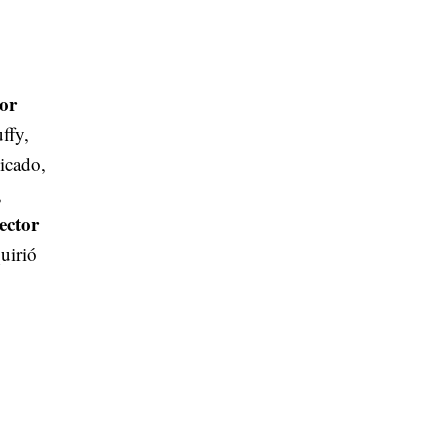
or
ffy,
icado,
,
ector
uirió