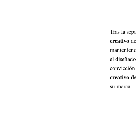
Tras la se
creativo
de
manteniendo
el diseñad
convicció
creativo d
su marca.