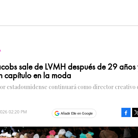
A
cobs sale de LVMH después de 29 años 
un capítulo en la moda
or estadounidense continuará como director creativo 
2026 02:20 PM
Faceb
Añadir Elle en Google