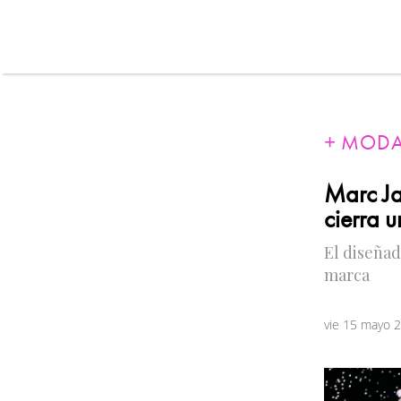
MOD
Marc Ja
cierra 
El diseñad
marca
vie 15 mayo 