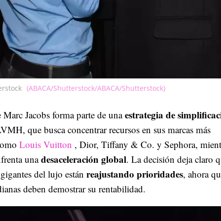
erstock
(ABACA/Shutterstock/ABACA/Shutterstock)
estrategia de simplifica
e Marc Jacobs forma parte de una
LVMH, que busca concentrar recursos en sus marcas más
 como
Louis Vuitton
, Dior, Tiffany & Co. y Sephora, mient
desaceleración global
frenta una
. La decisión deja claro 
reajustando prioridades
 gigantes del lujo están
, ahora qu
ianas deben demostrar su rentabilidad.