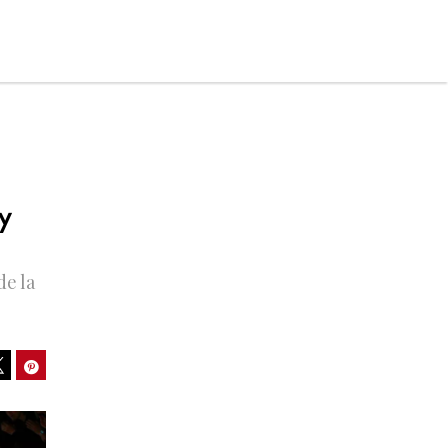
y
de la
ook
Pinterest
Tweet