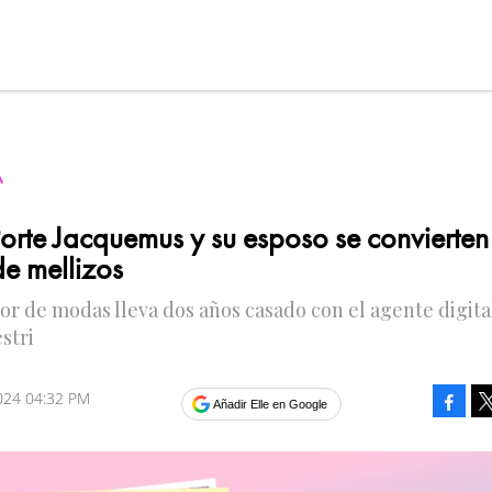
A
orte Jacquemus y su esposo se convierten
e mellizos
or de modas lleva dos años casado con el agente digita
stri
2024 04:32 PM
Faceb
Añadir Elle en Google