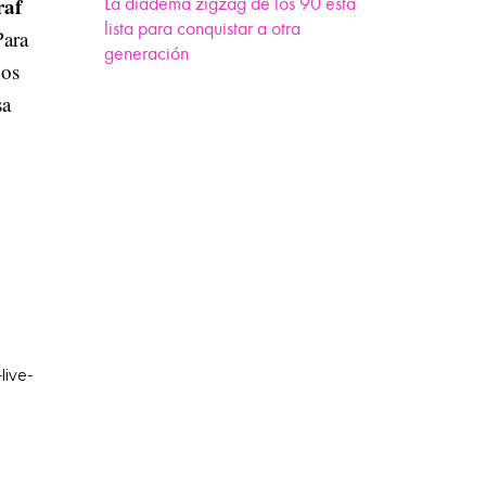
raf
La diadema zigzag de los 90 está
lista para conquistar a otra
Para
generación
nos
sa