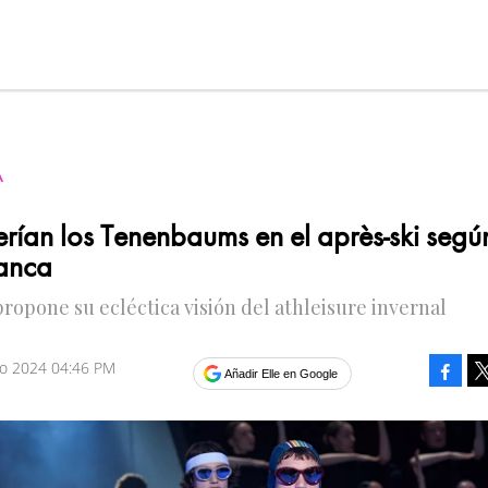
A
verían los Tenenbaums en el après-ski segú
anca
ropone su ecléctica visión del athleisure invernal
ro 2024 04:46 PM
Faceb
Añadir Elle en Google