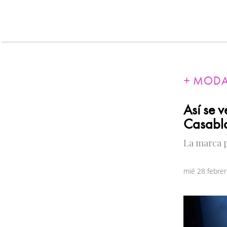
MOD
Así se 
Casabl
La marca p
mié 28 febre