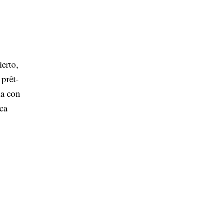
ierto,
prêt-
la con
ica