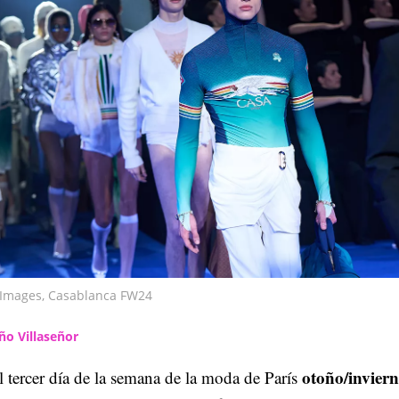
y Images, Casablanca FW24
ño Villaseñor
otoño/invier
l tercer día de la semana de la moda de París