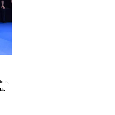
inas,
ta
.