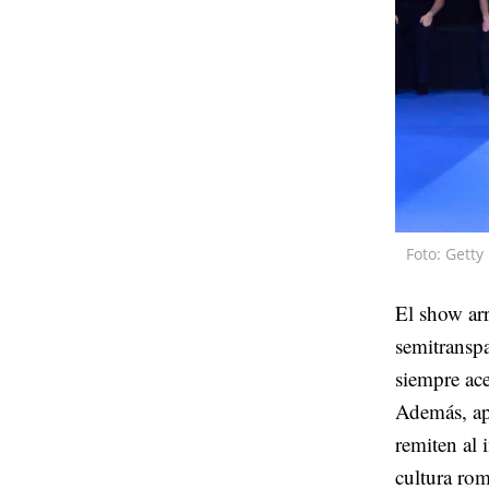
Foto: Gett
El show ar
semitransp
siempre ac
Además, a
remiten al 
cultura rom