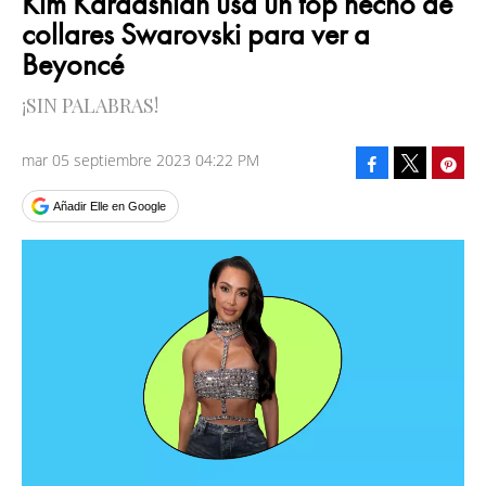
Kim Kardashian usa un top hecho de
collares Swarovski para ver a
Beyoncé
¡SIN PALABRAS!
mar 05 septiembre 2023 04:22 PM
Facebook
Pinte
Tweet
Añadir Elle en Google