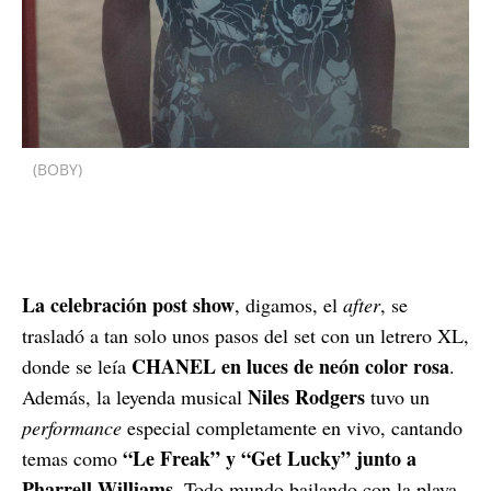
(BOBY)
La celebración post show
, digamos, el
after
, se
trasladó a tan solo unos pasos del set con un letrero XL,
CHANEL en luces de neón color rosa
donde se leía
.
Niles Rodgers
Además, la leyenda musical
tuvo un
performance
especial completamente en vivo, cantando
“Le Freak” y “Get Lucky” junto a
temas como
Pharrell Williams
. Todo mundo bailando con la playa