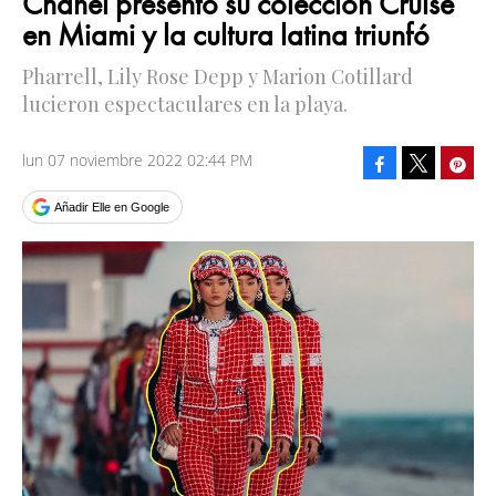
Chanel presentó su colección Cruise
en Miami y la cultura latina triunfó
Pharrell, Lily Rose Depp y Marion Cotillard
lucieron espectaculares en la playa.
lun 07 noviembre 2022 02:44 PM
Facebook
Pinte
Tweet
Añadir Elle en Google