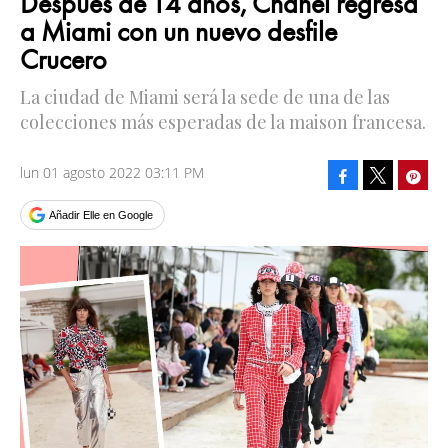
Después de 14 años, Chanel regresa
a Miami con un nuevo desfile
Crucero
La ciudad de Miami será la sede de una de las
colecciones más esperadas de la maison francesa.
lun 01 agosto 2022 03:11 PM
Facebook
Pinte
Tweet
Añadir Elle en Google