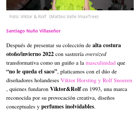
Foto: Viktor & Rolf
(Matteo Valle ImaxTree)
Santiago Nuño Villaseñor
alta costura
Después de presentar su colección de
otoño/invierno 2022
con sastrería
oversized
transformativa como un guiño a la
masculinidad
que
“no le queda el saco”
, platicamos con el dúo de
diseñadores holandeses
Viktor Horsting y Rolf Snoeren
Viktor&Rolf
, quienes fundaron
en 1993, una marca
reconocida por su provocación creativa, diseños
perfumes inolvidables
conceptuales y
.