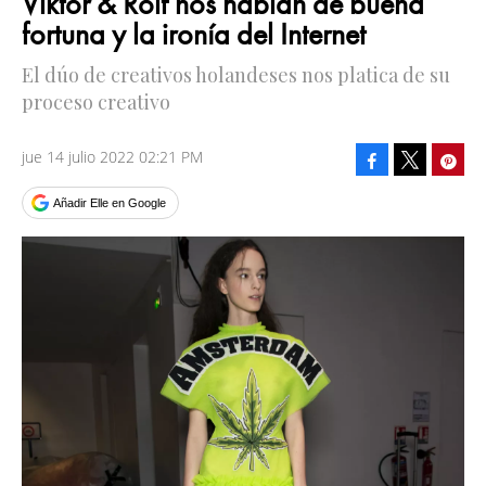
Viktor & Rolf nos hablan de buena
fortuna y la ironía del Internet
El dúo de creativos holandeses nos platica de su
proceso creativo
jue 14 julio 2022 02:21 PM
Facebook
Pinte
Tweet
Añadir Elle en Google