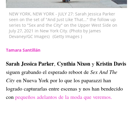
NEW YORK, NEW YORK - JULY 27: Sarah Jessica Parker
seen on the set of "And Just Like That..." the follow up
series to "Sex and the City" on the Upper West Side on
July 27, 2021 in New York City. (Photo by James
Devaney/GC Images)
(Getty Images )
Tamara Santillán
Sarah Jessica Parker
Cynthia Nixon
Kristin Davis
,
y
siguen grabando el esperado reboot de
Sex And The
City
en Nueva York por lo que los paparazzi han
logrado capturarlas entre escenas y nos han bendecido
con
pequeños adelantos de la moda que veremos.