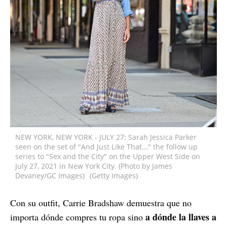
NEW YORK, NEW YORK - JULY 27: Sarah Jessica Parker
seen on the set of "And Just Like That..." the follow up
series to "Sex and the City" on the Upper West Side on
July 27, 2021 in New York City. (Photo by James
Devaney/GC Images)
(Getty Images)
Con su outfit, Carrie Bradshaw demuestra que no
a dónde la llaves a
importa dónde compres tu ropa sino