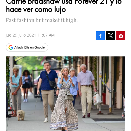
Carrie Bradshaw usa Forever 21 y lo
hace ver como lujo
Fast fashion but maket it high.
jue 29 julio 2021 11:07 AM
Facebook
Pinte
Tweet
Añadir Elle en Google