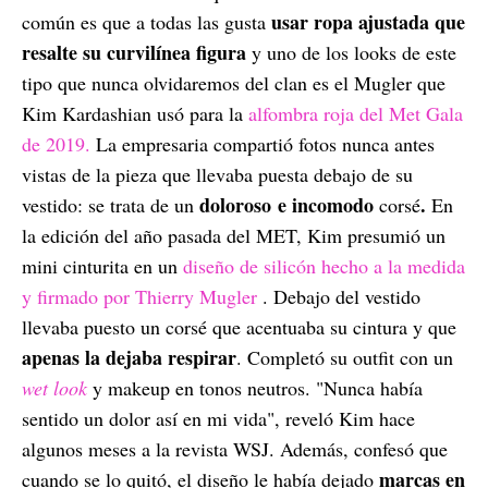
usar ropa ajustada que
común es que a todas las gusta
resalte su curvilínea figura
y uno de los looks de este
tipo que nunca olvidaremos del clan es el Mugler que
Kim Kardashian usó para la
alfombra roja del Met Gala
de 2019.
La empresaria compartió fotos nunca antes
vistas de la pieza que llevaba puesta debajo de su
doloroso
e incomodo
.
vestido: se trata de un
corsé
En
la edición del año pasada del MET, Kim presumió un
mini cinturita en un
diseño de silicón hecho a la medida
y firmado por Thierry Mugler
. Debajo del vestido
llevaba puesto un corsé que acentuaba su cintura y que
apenas la dejaba respirar
. Completó su outfit con un
wet look
y makeup en tonos neutros. "Nunca había
sentido un dolor así en mi vida", reveló Kim hace
algunos meses a la revista WSJ. Además, confesó que
marcas en
cuando se lo quitó, el diseño le había dejado