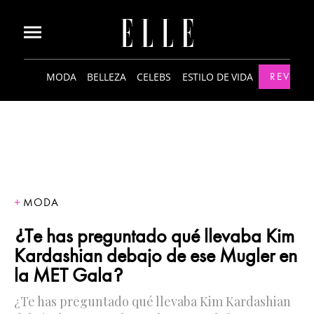
MODA
BELLEZA
CELEBS
ESTILO DE VIDA
REVISTA
MODA
¿Te has preguntado qué llevaba Kim
Kardashian debajo de ese Mugler en
la MET Gala?
¿Te has preguntado qué llevaba Kim Kardashian