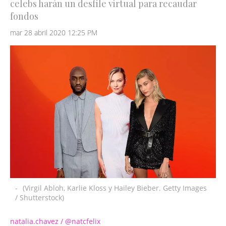
celebs harán un desfile virtual para recaudar
fondos
mar 28 abril 2020 12:25 PM
-
(Virgil Abloh, Karlie Kloss y Hailey Bieber. Getty Images
/ Shutterstock)
natalia.chavez / @natcfelix