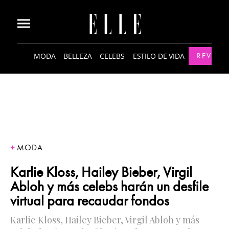
MODA
BELLEZA
CELEBS
ESTILO DE VIDA
REVISTA
MODA
Karlie Kloss, Hailey Bieber, Virgil
Abloh y más celebs harán un desfile
virtual para recaudar fondos
Karlie Kloss, Hailey Bieber, Virgil Abloh y más