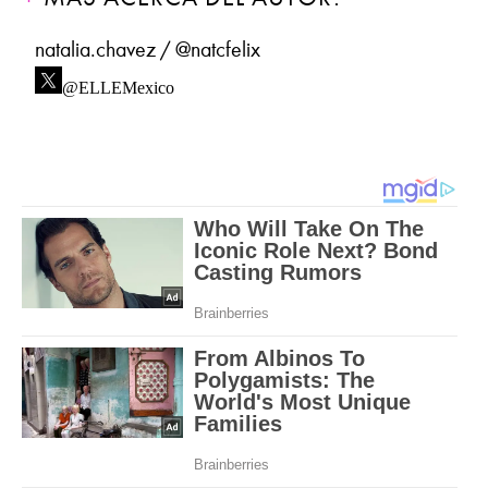
natalia.chavez / @natcfelix
@ELLEMexico