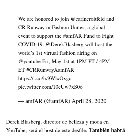
We are honored to join
@carineroitfeld
and
CR Runway in Fashion Unites, a global
event to support the
#amfAR
Fund to Fight
COVID-19.
@DerekBlasberg
will host the
world’s 1st virtual fashion airing on
@youtube
Fri, May 1st at 1PM PT / 4PM
ET
#CRRunwayXamfAR
https://t.co/lx9WlxOxgc
pic.twitter.com/10cUw7xS0o
— amfAR (@amfAR)
April 28, 2020
Derek Blasberg, director de belleza y moda en
También habrá
YouTube, será el host de este desfile.