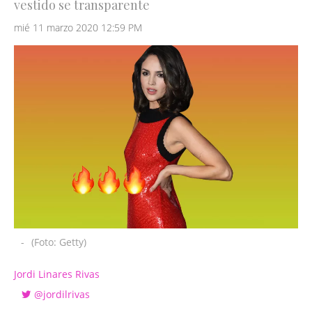
vestido se transparente
mié 11 marzo 2020 12:59 PM
-
(Foto: Getty)
Jordi Linares Rivas
@jordilrivas