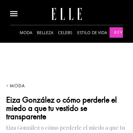
MODA
BELLEZA
CELEBS
ESTILO DE VIDA
REVISTA
MODA
Eiza González o cómo perderle el
miedo a que tu vestido se
transparente
Eiza González o cómo perderle el miedo a que tu