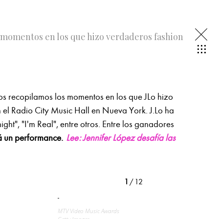
s momentos en los que hizo verdaderos fashion
os recopilamos los momentos en los que JLo hizo
 el Radio City Music Hall en Nueva York. J.Lo ha
ht", "I'm Real", entre otros. Entre los ganadores
á un performance.
Lee: Jennifer López desafía las
1
/ 12
-
MTV Video Music Awards