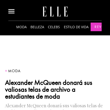
MODA
BELLEZA
CELEBS
ESTILO DE VIDA
REVISTA
MODA
Alexander McQueen donará sus
valiosas telas de archivo a
estudiantes de moda
Alexander McQueen donará sus valiosas telas de