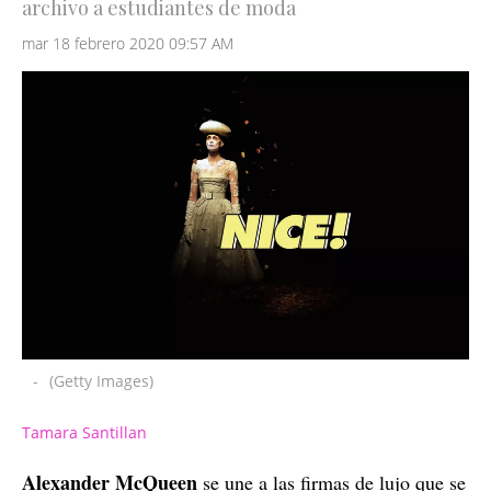
archivo a estudiantes de moda
mar 18 febrero 2020 09:57 AM
-
(Getty Images)
Tamara Santillan
Alexander McQueen
se une a las firmas de lujo que se