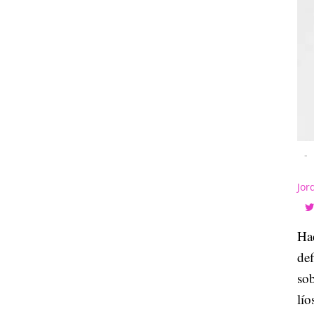
-
Jor
Hac
de
sob
lío