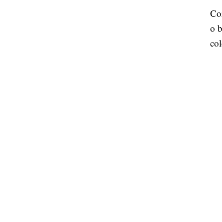
Cor
o b
col