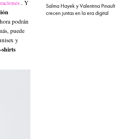
eraciones
. Y
Salma Hayek y Valentina Pinault
ción
crecen juntas en la era digital
ahora podrán
emás, puede
unisex y
t-shirts