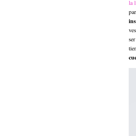
la 
par
in
ves
ser
tie
cu