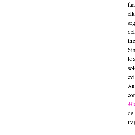
fan
ell
seg
del
in
Sin
le
sol
evi
Au
con
Mar
de
tra