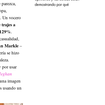
e parezca,
demostrando por qué
opa,
d. Un vocero
 trajes a
129%
.
casualidad,
han Markle
–
ría se hizo
aleza.
 por usar
Meghan
una imagen
s usando un