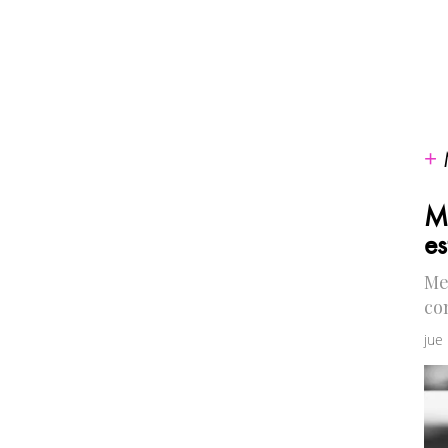
Me
es
Me
co
jue