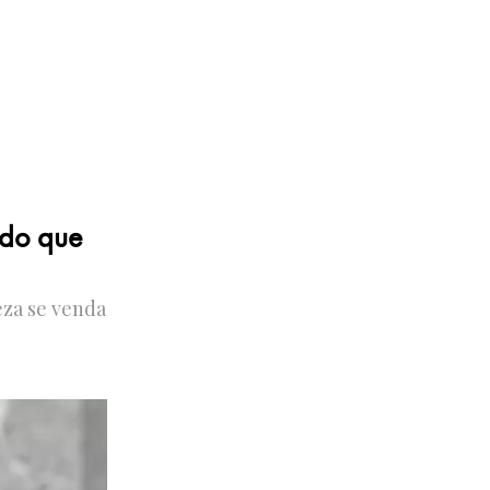
ndo que
eza se venda