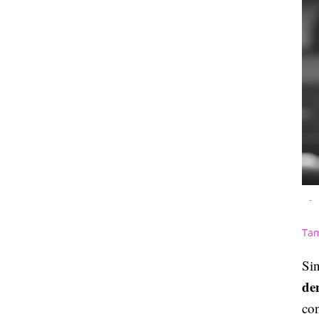
-
Tam
Sin
den
con