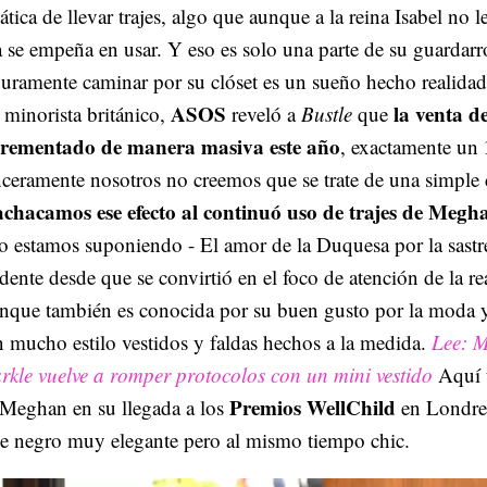
ática de llevar trajes, algo que aunque a la reina Isabel no l
a se empeña en usar. Y eso es solo una parte de su guardarr
uramente caminar por su clóset es un sueño hecho realida
ASOS
la venta de
 minorista británico,
reveló a
Bustle
que
crementado de manera masiva este año
, exactamente un
ceramente nosotros no creemos que se trate de una simple 
 achacamos ese efecto al continuó uso de trajes de Meg
o estamos suponiendo - El amor de la Duquesa por la sastre
dente desde que se convirtió en el foco de atención de la re
nque también es conocida por su buen gusto por la moda y
 mucho estilo vestidos y faldas hechos a la medida.
Lee: 
kle vuelve a romper protocolos con un mini vestido
Aquí 
Premios WellChild
 Meghan en su llegada a los
en Londre
je negro muy elegante pero al mismo tiempo chic.