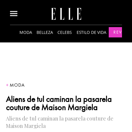
MODA
BELLEZA
CELEBS
ESTILO DE VIDA
REVISTA
MODA
Aliens de tul caminan la pasarela
couture de Maison Margiela
Aliens de tul caminan la pasarela couture de
Maison Margiela