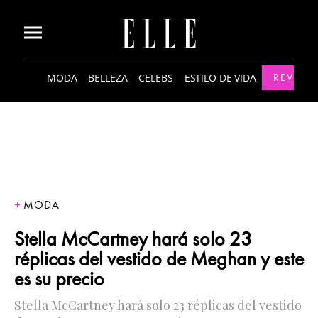
MODA
BELLEZA
CELEBS
ESTILO DE VIDA
REVISTA
MODA
Stella McCartney hará solo 23
réplicas del vestido de Meghan y este
es su precio
Stella McCartney hará solo 23 réplicas del vestido