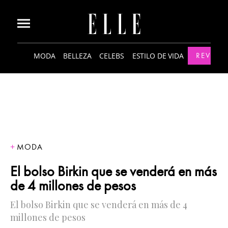
MODA
BELLEZA
CELEBS
ESTILO DE VIDA
REVISTA
MODA
El bolso Birkin que se venderá en más
de 4 millones de pesos
El bolso Birkin que se venderá en más de 4
millones de pesos