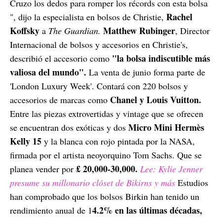
Cruzo los dedos para romper los récords con esta bolsa
Rachel
", dijo la especialista en bolsos de Christie,
Koffsky
Matthew Rubinger
a
The Guardian.
, Director
Internacional de bolsos y accesorios en Christie's,
"la bolsa indiscutible más
describió el accesorio como
valiosa del mundo".
La venta de junio forma parte de
'London Luxury Week'. Contará con 220 bolsos y
Chanel y Louis Vuitton.
accesorios de marcas como
Entre las piezas extrovertidas y vintage que se ofrecen
Micro Mini Hermès
se encuentran dos exóticas y dos
Kelly 15
y la blanca con rojo pintada por la NASA,
firmada por el artista neoyorquino Tom Sachs. Que se
£ 20,000-30,000.
planea vender por
Lee: Kylie Jenner
presume su millonario clóset de Bikirns y más
Estudios
han comprobado que los bolsos Birkin han tenido un
4.2% en las últimas décadas,
rendimiento anual de 1