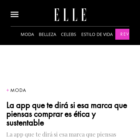
MODA
BELLEZA
CELEBS
ESTILO DE VIDA
REVISTA
MODA
La app que te dirá si esa marca que
piensas comprar es ética y
sustentable
La app que te dirá si esa marca que piensas