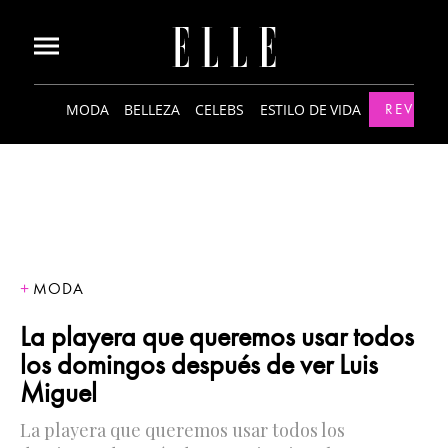
MODA
BELLEZA
CELEBS
ESTILO DE VIDA
REVISTA
MODA
La playera que queremos usar todos
los domingos después de ver Luis
Miguel
La playera que queremos usar todos los