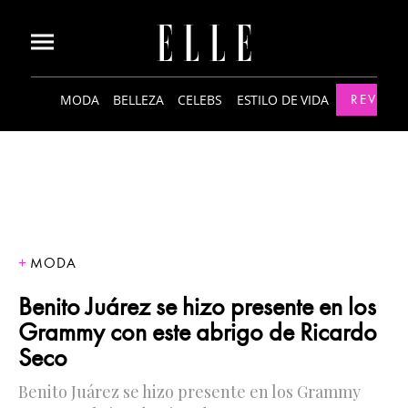
MODA
BELLEZA
CELEBS
ESTILO DE VIDA
REVISTA
MODA
Benito Juárez se hizo presente en los
Grammy con este abrigo de Ricardo
Seco
Benito Juárez se hizo presente en los Grammy