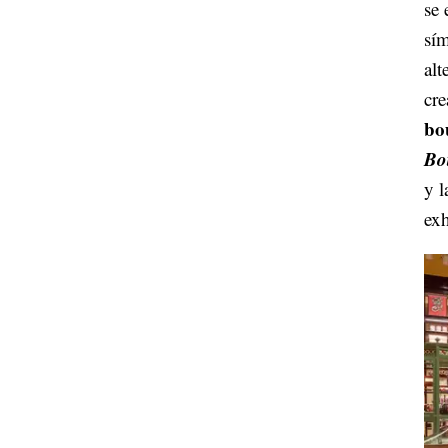
se
sím
alt
cr
bo
Bo
y 
exh