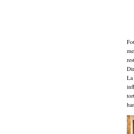
Fot
me
re
Di
L
inf
to
ham