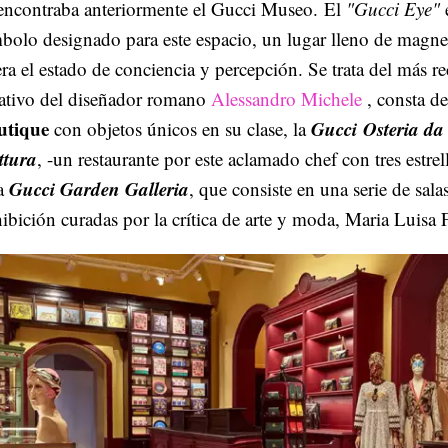
 encontraba anteriormente el Gucci Museo. El
"Gucci Eye"
bolo designado para este espacio, un lugar lleno de magn
era el estado de conciencia y percepción. Se trata del más r
eativo del diseñador romano
Alessandro Michele
, consta d
utique
Gucci
Osteria
da
con objetos únicos en su clase, la
ttura
, -un restaurante por este aclamado chef con tres estre
Gucci Garden Galleria
la
, que consiste en una serie de sala
ibición curadas por la crítica de arte y moda, Maria Luisa F