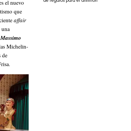
de regalos para el anfitrión
es el nuevo
etismo que
eciente
affair
e una
 Massimo
llas Michelin-
s de
risa.