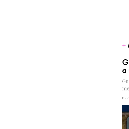
Gu
a 
Gu
me
mar