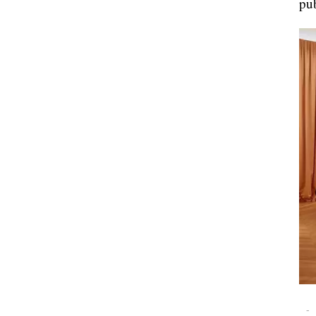
pub
-