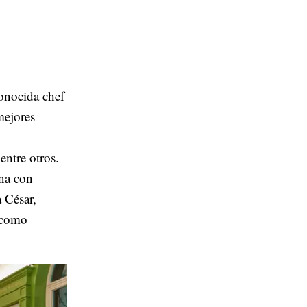
conocida chef
mejores
entre otros.
ana con
a César,
 como