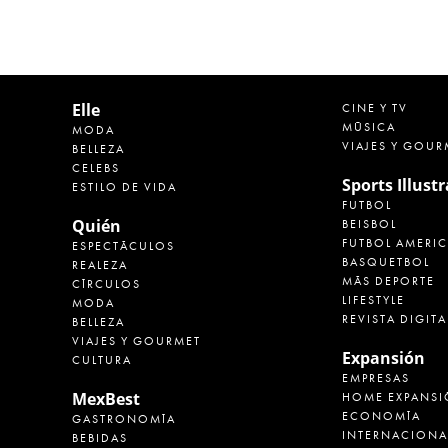
Elle
CINE Y TV
MÚSICA
MODA
VIAJES Y GOUR
BELLEZA
CELEBS
Sports Illust
ESTILO DE VIDA
FUTBOL
Quién
BEISBOL
FUTBOL AMERI
ESPECTÁCULOS
BASQUETBOL
REALEZA
MÁS DEPORTE
CÍRCULOS
LIFESTYLE
MODA
REVISTA DIGITA
BELLEZA
VIAJES Y GOURMET
Expansión
CULTURA
EMPRESAS
MexBest
HOME EXPANSI
ECONOMÍA
GASTRONOMÍA
INTERNACIONA
BEBIDAS