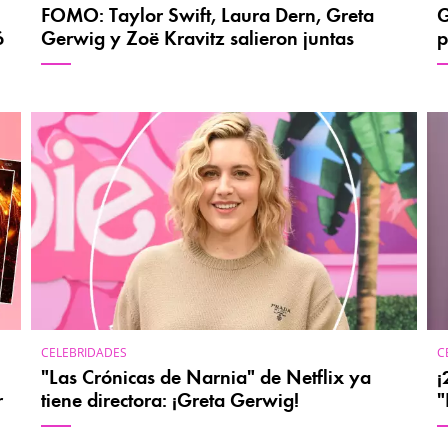
FOMO: Taylor Swift, Laura Dern, Greta
G
ó
Gerwig y Zoë Kravitz salieron juntas
p
CELEBRIDADES
C
"Las Crónicas de Narnia" de Netflix ya
¡
r
tiene directora: ¡Greta Gerwig!
"