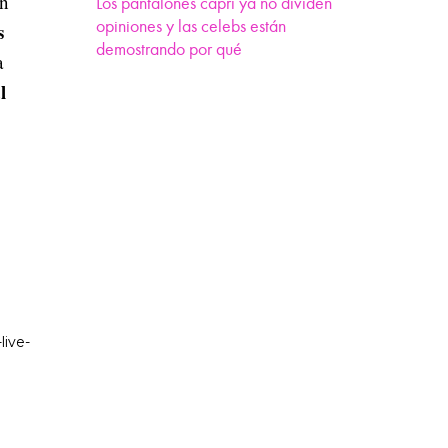
en
Los pantalones capri ya no dividen
opiniones y las celebs están
s
demostrando por qué
a
l