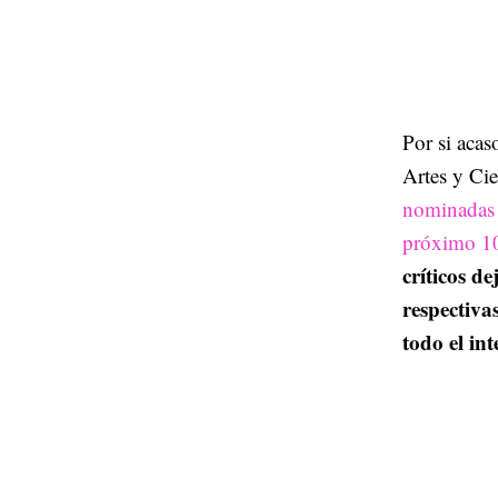
Por si acas
Artes y Ci
nominadas 
próximo 1
críticos d
respectiva
todo el in