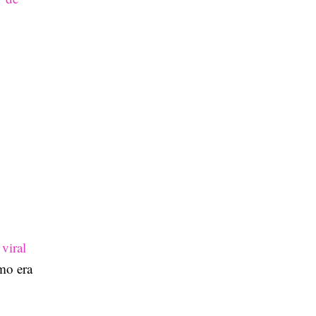
a
viral
omo era