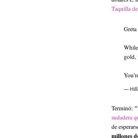
Taquilla de
Greta
While 
gold,
You’r
— Hill
"
Terminó:
sudadera q
de esperars
millones d