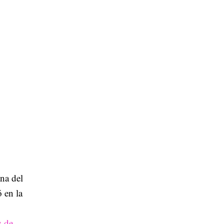
na del
ó en la
y de