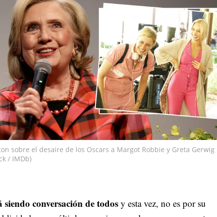
nton sobre el desaire de los Oscars a Margot Robbie y Greta Gerwig
ck / IMDb)
á siendo conversación de todos
y esta vez, no es por su