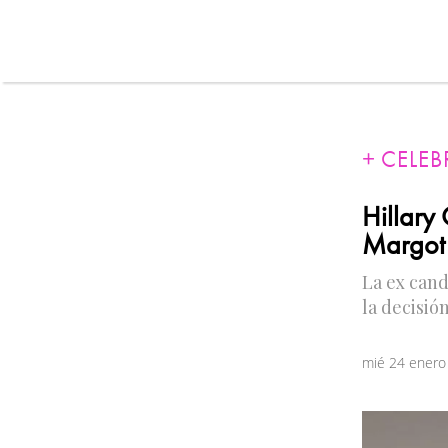
CELEB
Hillary 
Margot 
La ex cand
la decisió
mié 24 enero