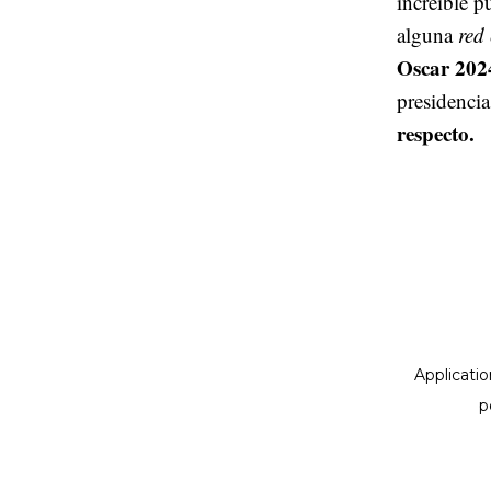
increíble p
alguna
red
Oscar 202
presidenci
respecto.