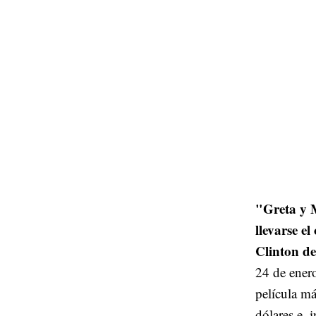
"Greta y M
llevarse e
Clinton de
24 de ener
película má
dólares e, 