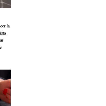
cer la
ista
su
e