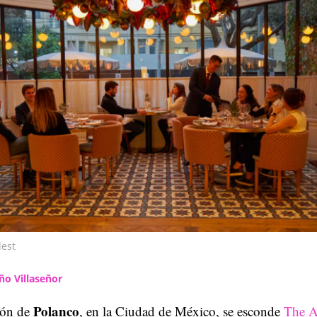
lest
ño Villaseñor
Polanco
zón de
, en la Ciudad de México, se esconde
The A