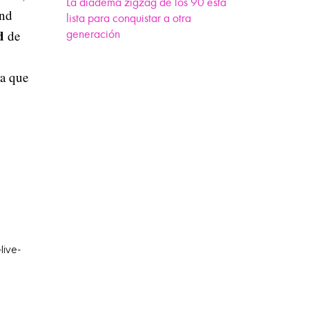
La diadema zigzag de los 90 está
ond
lista para conquistar a otra
d
generación
de
ra que