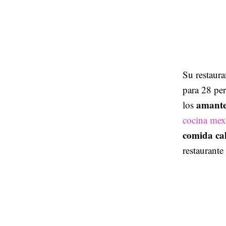
Su restaur
para 28 pe
amante
los
cocina me
comida cal
restaurante