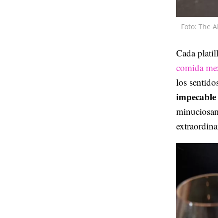
Foto: The A
Cada platil
comida me
los sentido
impecable 
minuciosame
extraordina