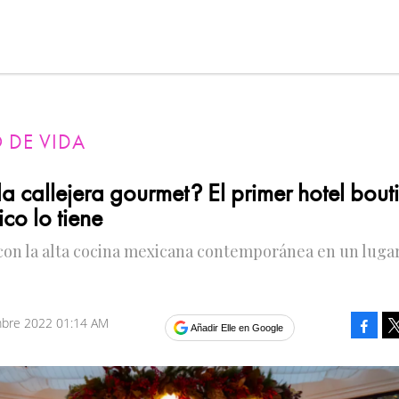
O DE VIDA
 callejera gourmet? El primer hotel bout
co lo tiene
con la alta cocina mexicana contemporánea en un luga
mbre 2022 01:14 AM
Faceb
Añadir Elle en Google