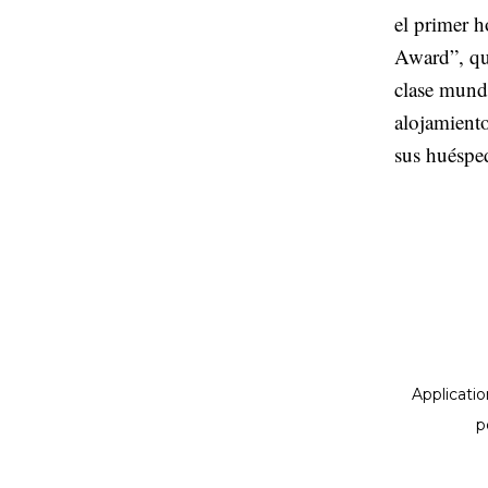
el primer 
Award”, que
clase mundi
alojamient
sus huéspe