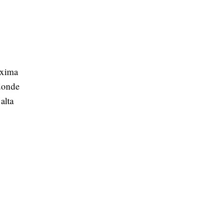
áxima
 donde
alta