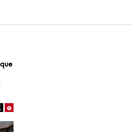
ique
r
ook
Pinterest
Tweet