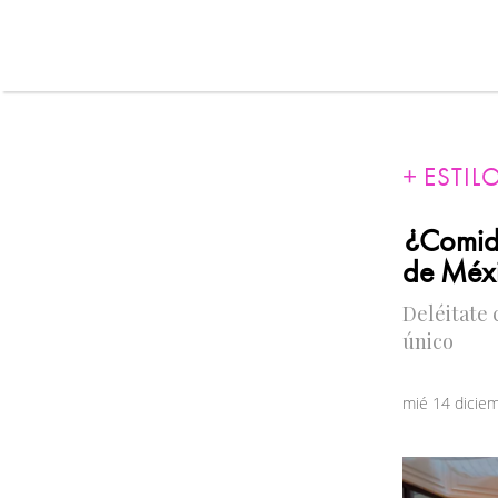
ESTIL
¿Comida
de Méxi
Deléitate 
único
mié 14 dicie