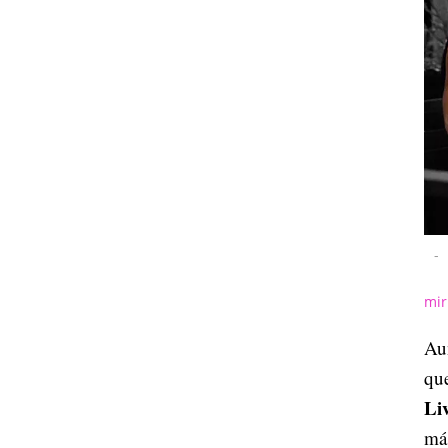
-
mir
Au
qu
Li
más