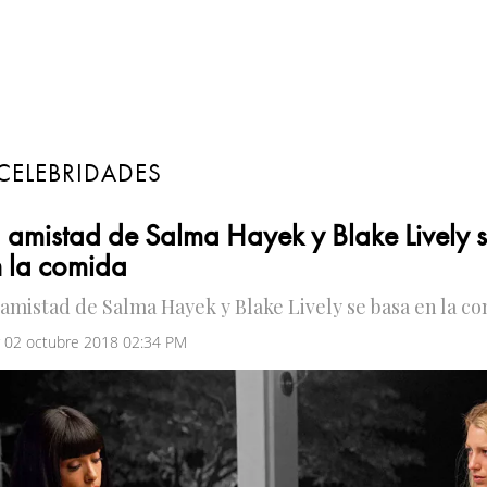
CELEBRIDADES
 amistad de Salma Hayek y Blake Lively 
 la comida
 amistad de Salma Hayek y Blake Lively se basa en la c
 02 octubre 2018 02:34 PM