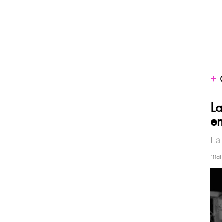
La
en
La
mar