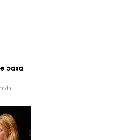
se basa
omida