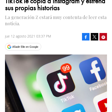
TikTok le copia a Instagram y estrena
sus propias historias
La generación Z estará muy contenta de leer esta
noticia.
jue 12 agosto 2021 03:37 PM
Facebook
Pinte
Tweet
Añadir Elle en Google