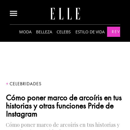
MODA
BELLEZA
CELEBS
ESTILO DE VIDA
REVISTA
CELEBRIDADES
Cómo poner marco de arcoíris en tus
historias y otras funciones Pride de
Instagram
Cómo poner marco de arcoíris en tus historias y