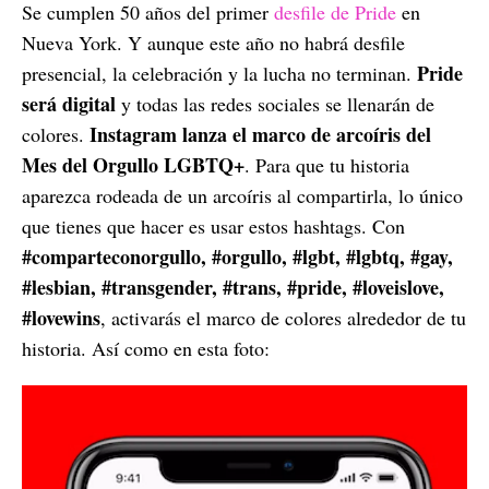
Se cumplen 50 años del primer
desfile de Pride
en
Nueva York. Y aunque este año no habrá desfile
Pride
presencial, la celebración y la lucha no terminan.
será digital
y todas las redes sociales se llenarán de
Instagram lanza el marco de arcoíris del
colores.
Mes del Orgullo LGBTQ+
. Para que tu historia
aparezca rodeada de un arcoíris al compartirla, lo único
que tienes que hacer es usar estos hashtags. Con
#comparteconorgullo, #orgullo, #lgbt, #lgbtq, #gay,
#lesbian, #transgender, #trans, #pride, #loveislove,
#lovewins
, activarás el marco de colores alrededor de tu
historia. Así como en esta foto: