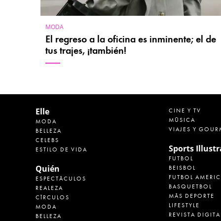
MODA
El regreso a la oficina es inminente; el de
tus trajes, ¡también!
Elle
CINE Y TV
MÚSICA
MODA
VIAJES Y GOUR
BELLEZA
CELEBS
Sports Illust
ESTILO DE VIDA
FUTBOL
Quién
BEISBOL
FUTBOL AMERI
ESPECTÁCULOS
BASQUETBOL
REALEZA
MÁS DEPORTE
CÍRCULOS
LIFESTYLE
MODA
REVISTA DIGITA
BELLEZA