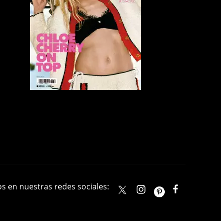
s en nuestras redes sociales:
elle_mexico
ellemexico
ElleMexic
ELLEMexico