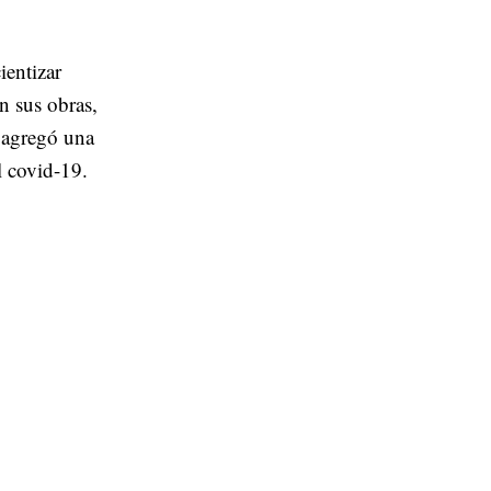
entizar
en sus obras,
agregó una
l covid-19.