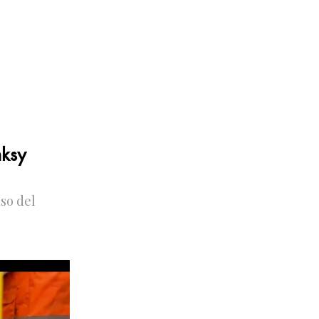
nksy
uso del