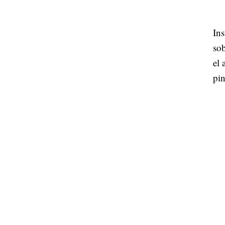
In
sob
el 
pin