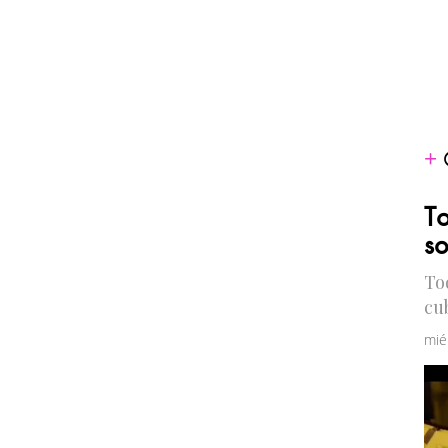
To
so
To
cu
mié