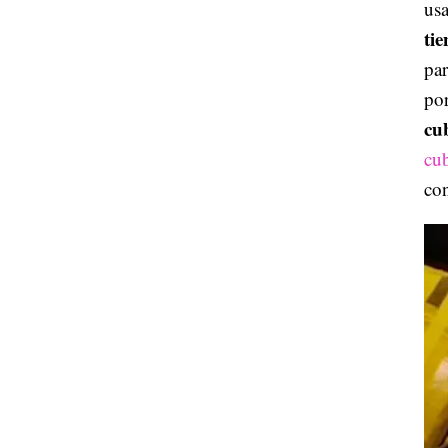
usa
ti
pa
po
cu
cu
con