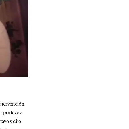
ntervención
un portavoz
tavoz dijo