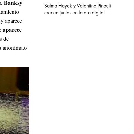
Banksy
s.
Salma Hayek y Valentina Pinault
inamiento
crecen juntas en la era digital
sy aparece
e aparece
s de
su anonimato