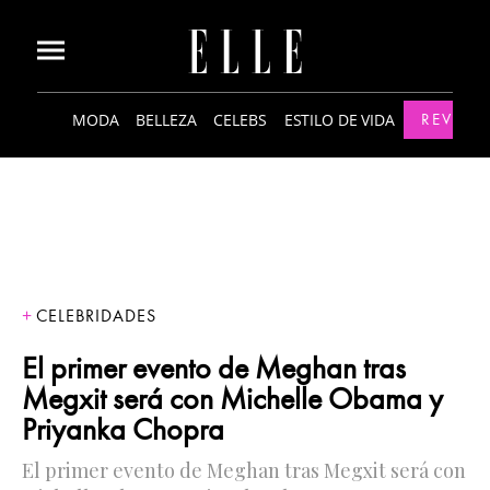
MODA
BELLEZA
CELEBS
ESTILO DE VIDA
REVISTA
CELEBRIDADES
El primer evento de Meghan tras
Megxit será con Michelle Obama y
Priyanka Chopra
El primer evento de Meghan tras Megxit será con