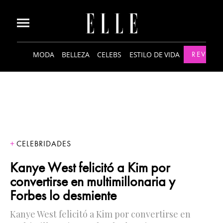
MODA
BELLEZA
CELEBS
ESTILO DE VIDA
REVISTA
CELEBRIDADES
Kanye West felicitó a Kim por
convertirse en multimillonaria y
Forbes lo desmiente
Kanye West felicitó a Kim por convertirse en