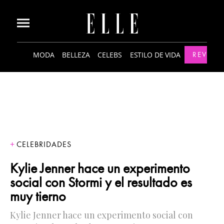
MODA
BELLEZA
CELEBS
ESTILO DE VIDA
REVISTA
CELEBRIDADES
Kylie Jenner hace un experimento
social con Stormi y el resultado es
muy tierno
Kylie Jenner hace un experimento social con