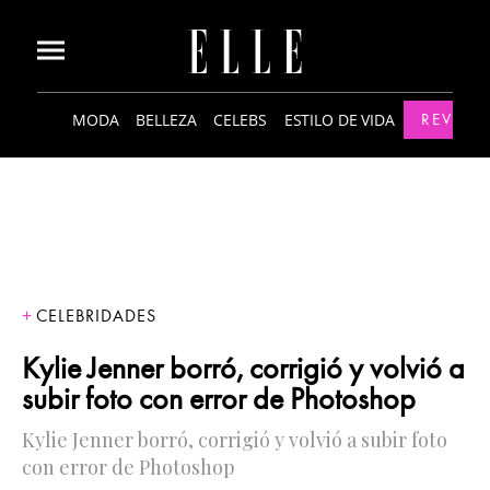
MODA
BELLEZA
CELEBS
ESTILO DE VIDA
REVISTA
CELEBRIDADES
Kylie Jenner borró, corrigió y volvió a
subir foto con error de Photoshop
Kylie Jenner borró, corrigió y volvió a subir foto
con error de Photoshop