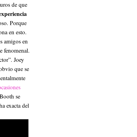
guros de que
experiencia
oso. Porque
ona en esto.
es amigos en
fue fenomenal.
ctor”. Joey
obvio que se
imentalmente
ocasiones
 Booth se
ha exacta del