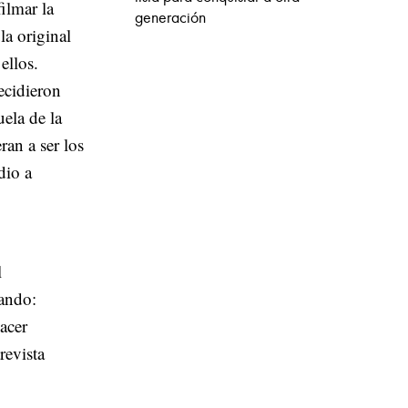
filmar la
generación
la original
ellos.
ecidieron
ela de la
ran a ser los
dio a
l
sando:
hacer
revista