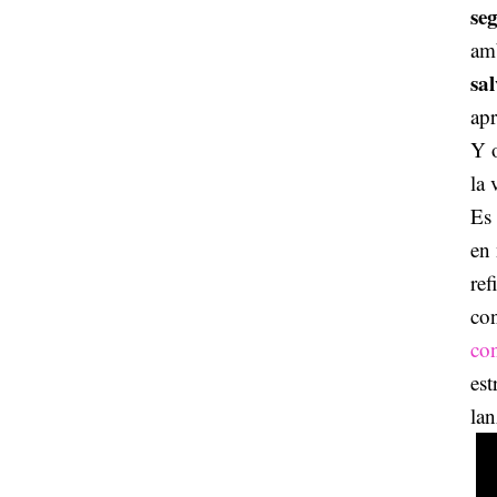
se
amb
sal
apr
Y 
la 
Es 
en 
ref
co
co
est
la