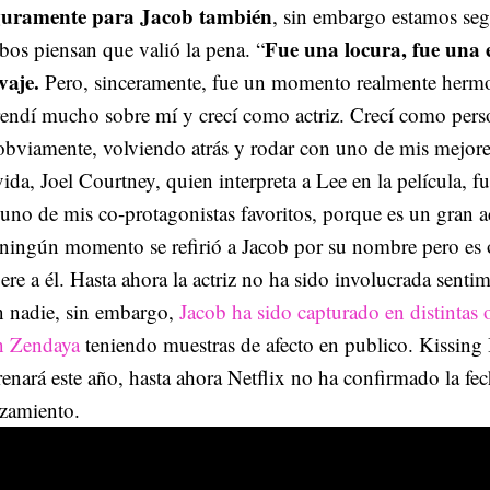
guramente para Jacob también
, sin embargo estamos se
Fue una locura, fue una 
os piensan que valió la pena. “
vaje.
Pero, sinceramente, fue un momento realmente herm
endí mucho sobre mí y crecí como actriz. Crecí como pers
obviamente, volviendo atrás y rodar con uno de mis mejor
vida, Joel Courtney, quien interpreta a Lee en la película, 
uno de mis co-protagonistas favoritos, porque es un gran a
ningún momento se refirió a Jacob por su nombre pero es 
iere a él. Hasta ahora la actriz no ha sido involucrada sent
n nadie, sin embargo,
Jacob ha sido capturado en distintas 
n Zendaya
teniendo muestras de afecto en publico. Kissing
renará este año, hasta ahora Netflix no ha confirmado la fec
nzamiento.