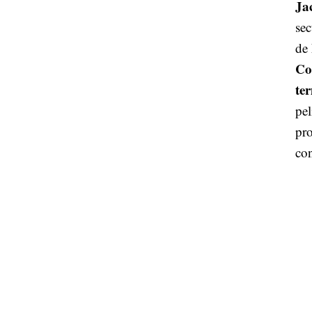
Ja
sec
de 
Co
te
pel
pro
co