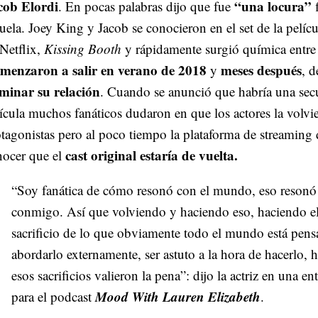
cob Elordi
“una locura”
. En pocas palabras dijo que fue
uela. Joey King y Jacob se conocieron en el set de la pelícu
Netflix,
Kissing Booth
y rápidamente surgió química entre 
menzaron a salir en verano de 2018
meses después
y
, d
rminar su relación
. Cuando se anunció que habría una secu
ícula muchos fanáticos dudaron en que los actores la volvie
tagonistas pero al poco tiempo la plataforma de streaming 
cast original estaría de vuelta.
nocer que el
“Soy fanática de cómo resonó con el mundo, eso resonó
conmigo. Así que volviendo y haciendo eso, haciendo e
sacrificio de lo que obviamente todo el mundo está pen
abordarlo externamente, ser astuto a la hora de hacerlo, 
esos sacrificios valieron la pena”: dijo la actriz en una ent
Mood With Lauren Elizabeth
para el podcast
.