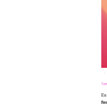
-
Tam
En 
fue