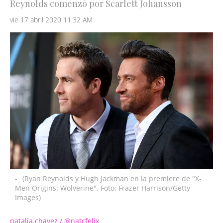
Reynolds comenzó por Scarlett Johansson
vie 17 abril 2020 11:32 AM
-
(Ryan Reynolds y Hugh Jackman en la premiere de "X-
Men Origins: Wolverine". Foto: Frazer Harrison/Getty
Images)
natalia.chavez / @natcfelix