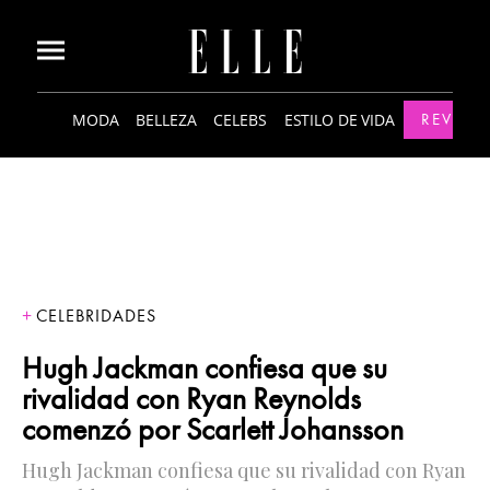
MODA
BELLEZA
CELEBS
ESTILO DE VIDA
REVISTA
CELEBRIDADES
Hugh Jackman confiesa que su
rivalidad con Ryan Reynolds
comenzó por Scarlett Johansson
Hugh Jackman confiesa que su rivalidad con Ryan