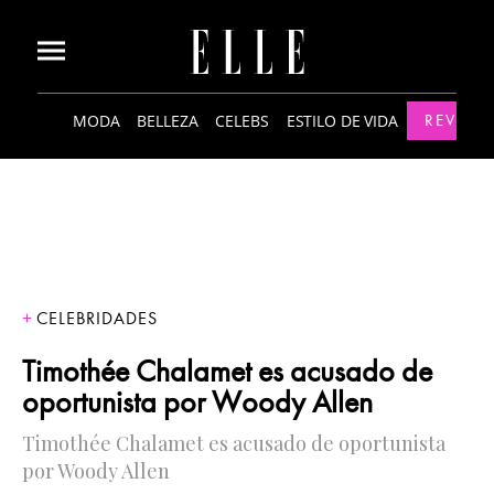
MODA
BELLEZA
CELEBS
ESTILO DE VIDA
REVISTA
CELEBRIDADES
Timothée Chalamet es acusado de
oportunista por Woody Allen
Timothée Chalamet es acusado de oportunista
por Woody Allen