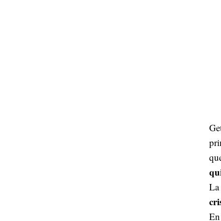
Get
pri
que
qu
La 
cri
En 