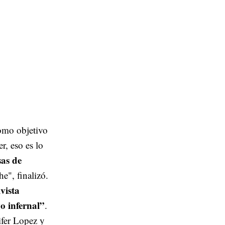
omo objetivo
r, eso es lo
sas de
e", finalizó.
ivista
o infernal”
.
ifer Lopez y