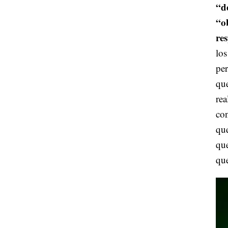
“d
“o
re
lo
per
que
re
co
que
que
que