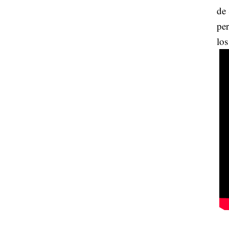
de 
per
los