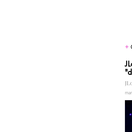
JL
"
JL
mar