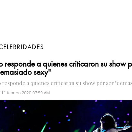
CELEBRIDADES
o responde a quienes criticaron su show p
demasiado sexy"
o responde a quienes criticaron su show por ser "demas
 11 febrero 2020 07:59 AM