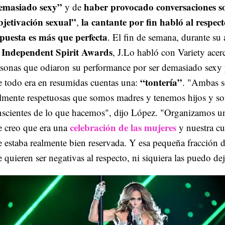
emasiado sexy”
haber provocado conversaciones s
y de
bjetivación sexual”
la cantante por fin habló al respect
,
spuesta es más que perfecta
. El fin de semana, durante su 
Independent Spirit Awards
s
, J.Lo habló con Variety acerc
sonas que odiaron su performance por ser demasiado sexy y
“tontería”
 todo era en resumidas cuentas una:
. "Ambas s
almente respetuosas que somos madres y tenemos hijos y 
nscientes de lo que hacemos", dijo López. "Organizamos u
celebración de las mujeres
 creo que era una
y nuestra cu
 estaba realmente bien reservada. Y esa pequeña fracción 
 quieren ser negativas al respecto, ni siquiera las puedo dej