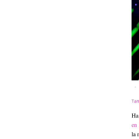
-
Tam
Ha
en 
la