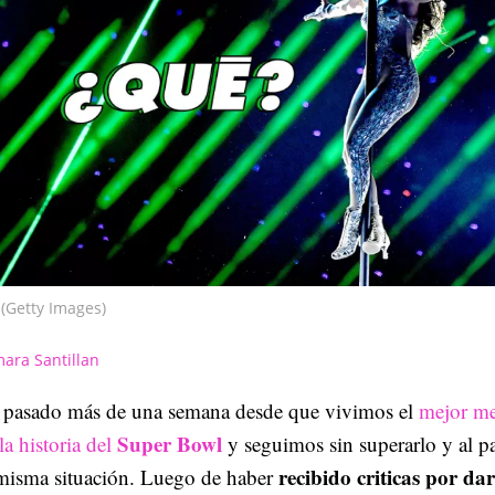
(Getty Images)
ara Santillan
 pasado más de una semana desde que vivimos el
mejor me
Super Bowl
la historia del
y seguimos sin superarlo y al p
recibido criticas por da
 misma situación. Luego de haber