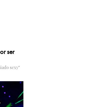
or ser
iado sexy"