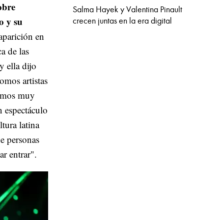
obre
Salma Hayek y Valentina Pinault
o y su
crecen juntas en la era digital
aparición en
a de las
 ella dijo
omos artistas
somos muy
n espectáculo
ltura latina
de personas
ar entrar".