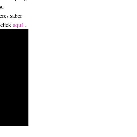
su
eres saber
 click
aquí
.