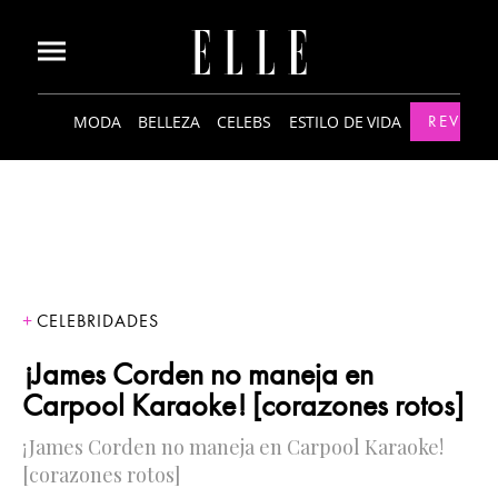
MODA
BELLEZA
CELEBS
ESTILO DE VIDA
REVISTA
CELEBRIDADES
¡James Corden no maneja en
Carpool Karaoke! [corazones rotos]
¡James Corden no maneja en Carpool Karaoke!
[corazones rotos]