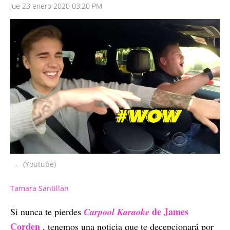
jue 23 enero 2020 03:20 PM
-
(Youtube)
Tamara Santillan
de James
Si nunca te pierdes
Carpool Karaoke
Corden
, tenemos una noticia que te decepcionará por