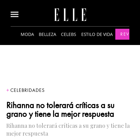
MODA
BELLEZA
CELEBS
ESTILO DE VIDA
REVISTA
CELEBRIDADES
Rihanna no tolerará críticas a su
grano y tiene la mejor respuesta
Rihanna no tolerará críticas a su grano y tiene la
mejor respuesta